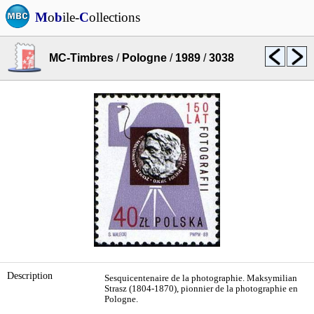
M
o
b
ile-
C
ollections
MC-Timbres
/
Pologne
/
1989
/
3038
Description
Sesquicentenaire de la photographie. Maksymilian
Strasz (1804-1870), pionnier de la photographie en
Pologne.