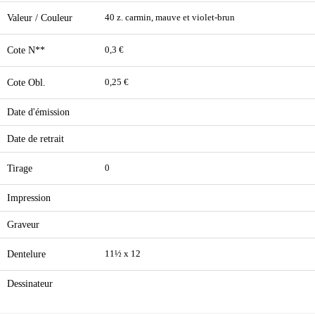
Valeur / Couleur
40 z. carmin, mauve et violet-brun
Cote N**
0,3 €
Cote Obl.
0,25 €
Date d'émission
Date de retrait
Tirage
0
Impression
Graveur
Dentelure
11½ x 12
Dessinateur