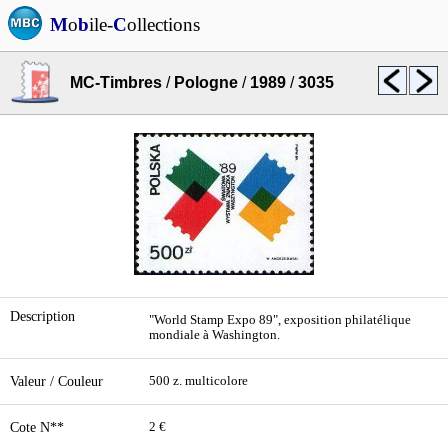
M
o
b
ile-
C
ollections
MC-Timbres
/
Pologne
/
1989
/
3035
Description
"World Stamp Expo 89", exposition philatélique
mondiale à Washington.
Valeur / Couleur
500 z. multicolore
Cote N**
2 €