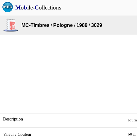
M
o
b
ile-
C
ollections
MC-Timbres
/
Pologne
/
1989
/
3029
Description
Journ
Valeur / Couleur
60 z.