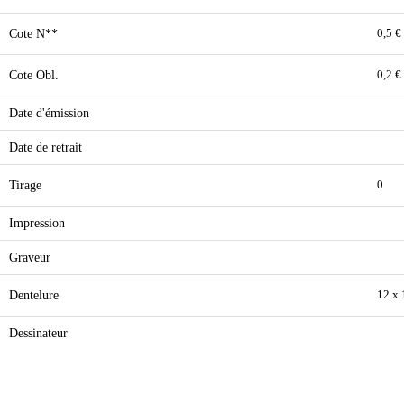
Cote N**
0,5 €
Cote Obl.
0,2 €
Date d'émission
Date de retrait
Tirage
0
Impression
Graveur
Dentelure
12 x
Dessinateur