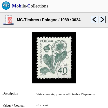
M
o
b
ile-
C
ollections
MC-Timbres
/
Pologne
/
1989
/
3024
Description
Série courante, plantes officinales. Pâquerette.
Valeur / Couleur
40 z. vert