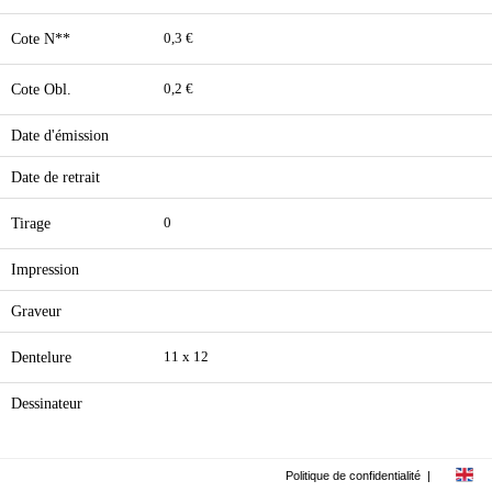
Cote N**
0,3 €
Cote Obl.
0,2 €
Date d'émission
Date de retrait
Tirage
0
Impression
Graveur
Dentelure
11 x 12
Dessinateur
Politique de confidentialité
|