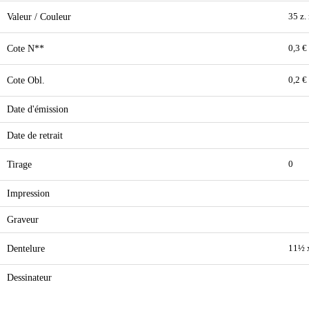
Valeur / Couleur
35 z.
Cote N**
0,3 €
Cote Obl.
0,2 €
Date d'émission
Date de retrait
Tirage
0
Impression
Graveur
Dentelure
11½ 
Dessinateur