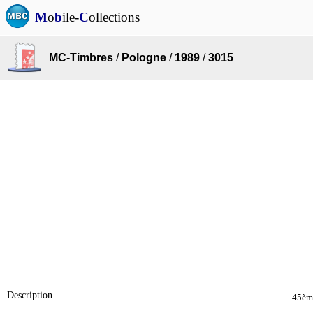
M
o
b
ile-
C
ollections
MC-Timbres
/
Pologne
/
1989
/
3015
Description
45ème