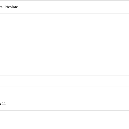
 multicolore
x 11