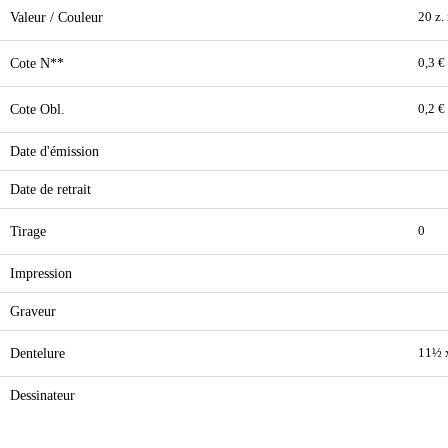
Valeur / Couleur
20 z.
Cote N**
0,3 €
Cote Obl.
0,2 €
Date d'émission
Date de retrait
Tirage
0
Impression
Graveur
Dentelure
11½ 
Dessinateur