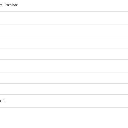
 multicolore
x 11