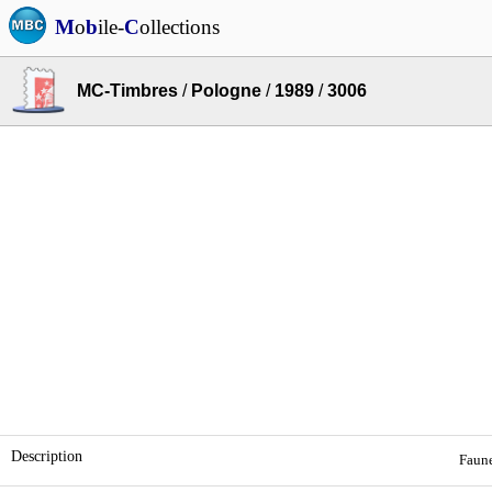
M
o
b
ile-
C
ollections
MC-Timbres
/
Pologne
/
1989
/
3006
Description
Faune