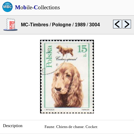
M
o
b
ile-
C
ollections
MC-Timbres
/
Pologne
/
1989
/
3004
Description
Faune. Chiens de chasse. Cocker.