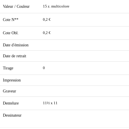
Valeur / Couleur
15 z. multicolore
Cote N**
0,2 €
Cote Obl.
0,2 €
Date d'émission
Date de retrait
Tirage
0
Impression
Graveur
Dentelure
11½ x 11
Dessinateur