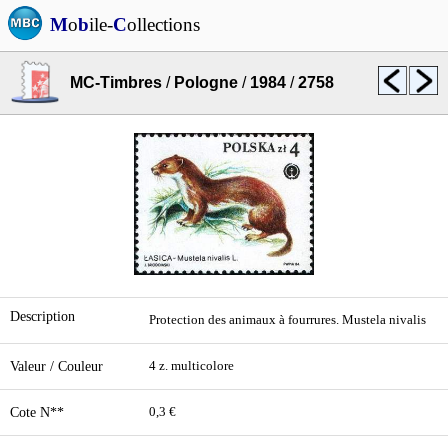
M
o
b
ile-
C
ollections
MC-Timbres
/
Pologne
/
1984
/
2758
Description
Protection des animaux à fourrures. Mustela nivalis
Valeur / Couleur
4 z. multicolore
Cote N**
0,3 €