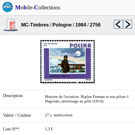
M
o
b
ile-
C
ollections
MC-Timbres
/
Pologne
/
1984
/
2756
Description
Histoire de l'aviation. Biplan Farman et son pilote J.
Nagorski, atterissage au pôle (1914)
Valeur / Couleur
27 z. multicolore
Cote N**
1,3 €