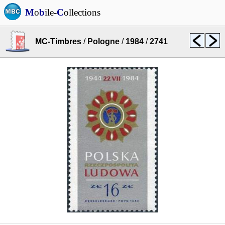
M
o
b
ile-
C
ollections
MC-Timbres
/
Pologne
/
1984
/
2741