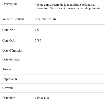
Description
40ème anniversaire de la république polonaise,
décoration. Ordre des bâtisseurs du peuple polonais.
Valeur / Couleur
16 z. multicolore
Cote N**
1 €
Cote Obl.
0,5 €
Date d'émission
Date de retrait
Tirage
0
Impression
Graveur
Dentelure
11½ x 11½