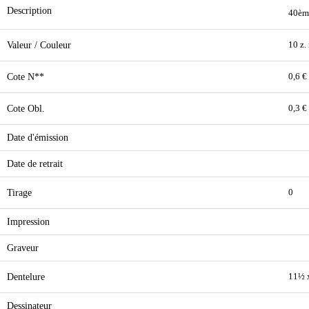
Description
40ème
Valeur / Couleur
10 z.
Cote N**
0,6 €
Cote Obl.
0,3 €
Date d'émission
Date de retrait
Tirage
0
Impression
Graveur
Dentelure
11½ 
Dessinateur