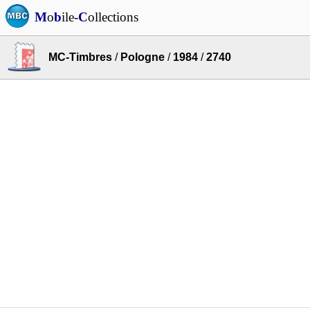
M
o
b
ile-
C
ollections
MC-Timbres
/
Pologne
/
1984
/
2740