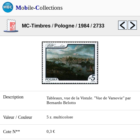
M
o
b
ile-
C
ollections
MC-Timbres
/
Pologne
/
1984
/
2733
Description
Tableaux, vue de la Vistule. "Vue de Varsovie" par
Bernardo Belotto
Valeur / Couleur
5 z. multicolore
Cote N**
0,3 €