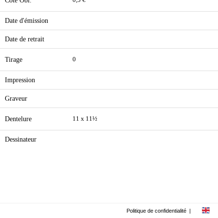
Cote Obl.
0,5 €
Date d'émission
Date de retrait
Tirage
0
Impression
Graveur
Dentelure
11 x 11½
Dessinateur
Politique de confidentialité
|