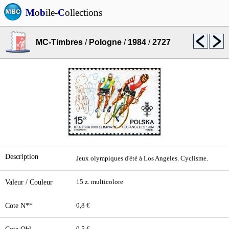
M
o
b
ile-
C
ollections
MC-Timbres
/
Pologne
/
1984
/
2727
Description
Jeux olympiques d'été à Los Angeles. Cyclisme.
Valeur / Couleur
15 z. multicolore
Cote N**
0,8 €