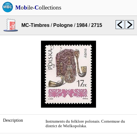
M
o
b
ile-
C
ollections
MC-Timbres
/
Pologne
/
1984
/
2715
Description
Instruments du folklore polonais. Cornemuse du
district de Wielkopolska.