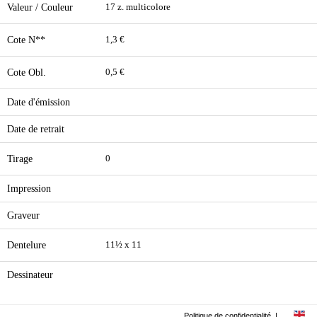
Valeur / Couleur
17 z. multicolore
Cote N**
1,3 €
Cote Obl.
0,5 €
Date d'émission
Date de retrait
Tirage
0
Impression
Graveur
Dentelure
11½ x 11
Dessinateur
Politique de confidentialité
|