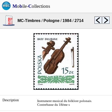
M
o
b
ile-
C
ollections
MC-Timbres
/
Pologne
/
1984
/
2714
Description
Instrument musical du folklore polonais.
Contrebasse du 18ème s