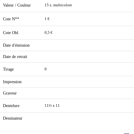
Valeur / Couleur
15 z. multicolore
Cote N**
1 €
Cote Obl.
0,5 €
Date d'émission
Date de retrait
Tirage
0
Impression
Graveur
Dentelure
11½ x 11
Dessinateur