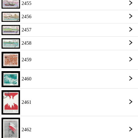
2455
2456
2457
2458
2459
2460
2461
2462