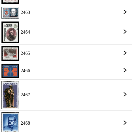
2463
2464
2465
2466
2467
2468