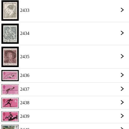
2433
2434
2435
2436
2437
2438
2439