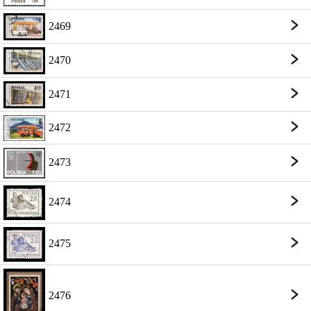
2469
2470
2471
2472
2473
2474
2475
2476