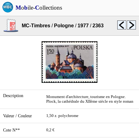
M
o
b
ile-
C
ollections
MC-Timbres
/
Pologne
/
1977
/
2363
Description
Monument d'architecture, tourisme en Pologne.
Plock, la cathédrale du XIIème siècle en style roman
Valeur / Couleur
1,50 z. polychrome
Cote N**
0,2 €