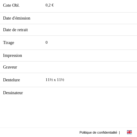
Cote Obl.
0,2 €
Date d'émission
Date de retrait
Tirage
0
Impression
Graveur
Dentelure
11½ x 11½
Dessinateur
Politique de confidentialité
|