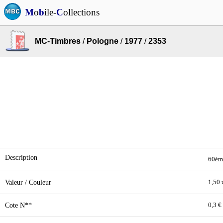
M
o
b
ile-
C
ollections
MC-Timbres
/
Pologne
/
1977
/
2353
Description
60ème
Valeur / Couleur
1,50 
Cote N**
0,3 €