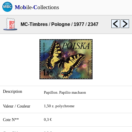
M
o
b
ile-
C
ollections
MC-Timbres
/
Pologne
/
1977
/
2347
Description
Papillon. Papilio machaon
Valeur / Couleur
1,50 z. polychrome
Cote N**
0,3 €