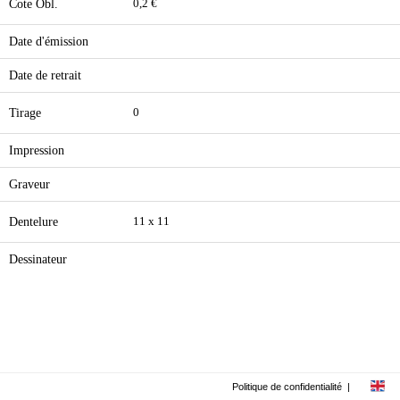
Cote Obl.
0,2 €
Date d'émission
Date de retrait
Tirage
0
Impression
Graveur
Dentelure
11 x 11
Dessinateur
Politique de confidentialité
|