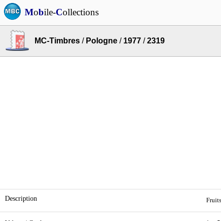
M
o
b
ile-
C
ollections
MC-Timbres
/
Pologne
/
1977
/
2319
Description
Fruit