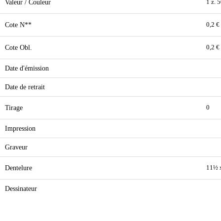
Valeur / Couleur
1 z. 
Cote N**
0,2 €
Cote Obl.
0,2 €
Date d'émission
Date de retrait
Tirage
0
Impression
Graveur
Dentelure
11½ 
Dessinateur