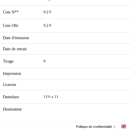
Cote N**
0,2 €
Cote Obl.
0,2 €
Date d'émission
Date de retrait
Tirage
0
Impression
Graveur
Dentelure
11½ x 11
Dessinateur
Politique de confidentialité
|