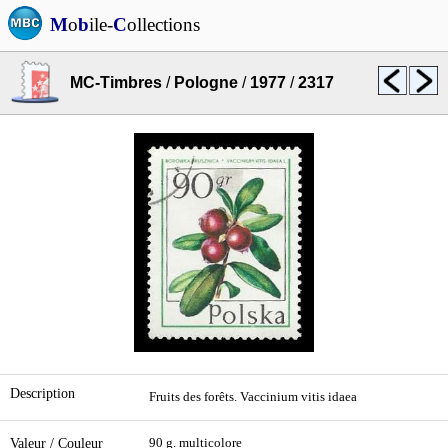
M
o
b
ile-
C
ollections
MC-Timbres
/
Pologne
/
1977
/
2317
Description
Fruits des forêts. Vaccinium vitis idaea
Valeur / Couleur
90 g. multicolore