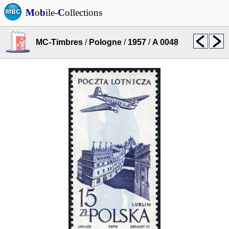
M
o
b
ile-
C
ollections
MC-Timbres
/
Pologne
/
1957
/
A 0048