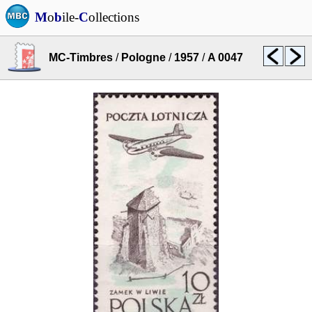
M
o
b
ile-
C
ollections
MC-Timbres
/
Pologne
/
1957
/
A 0047