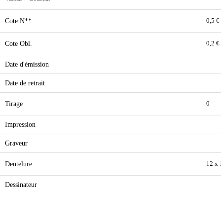
Cote N**
0,5 €
Cote Obl.
0,2 €
Date d'émission
Date de retrait
Tirage
0
Impression
Graveur
Dentelure
12 x 
Dessinateur