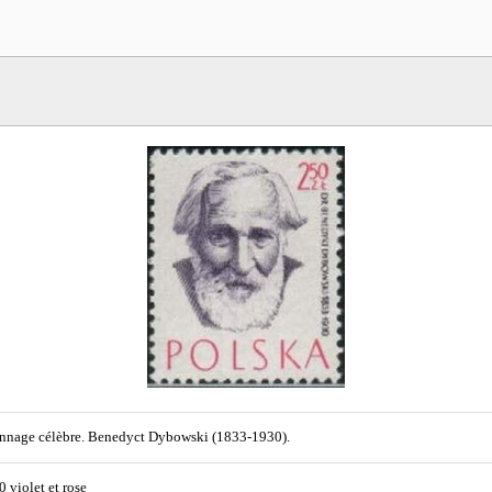
nnage célèbre. Benedyct Dybowski (1833-1930).
0 violet et rose