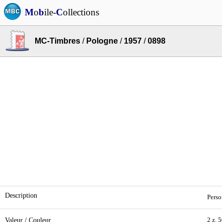
M
o
b
ile-
C
ollections
MC-Timbres
/
Pologne
/
1957
/
0898
Description
Perso
Valeur / Couleur
2 z. 5