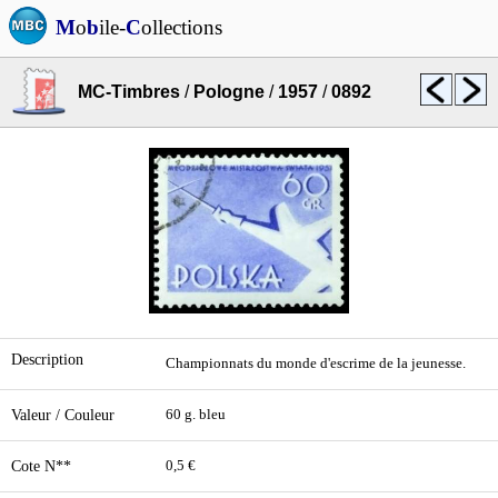
M
o
b
ile-
C
ollections
MC-Timbres
/
Pologne
/
1957
/
0892
Description
Championnats du monde d'escrime de la jeunesse.
Valeur / Couleur
60 g. bleu
Cote N**
0,5 €