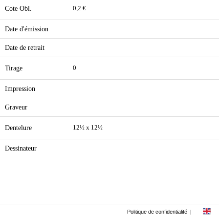
Cote Obl.
0,2 €
Date d'émission
Date de retrait
Tirage
0
Impression
Graveur
Dentelure
12½ x 12½
Dessinateur
Politique de confidentialité
|