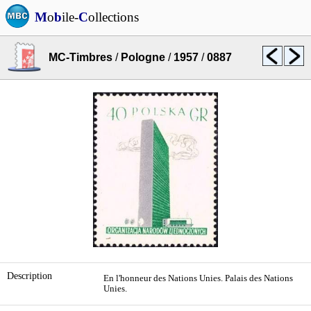
M
o
b
ile-
C
ollections
MC-Timbres
/
Pologne
/
1957
/
0887
Description
En l'honneur des Nations Unies. Palais des Nations
Unies.