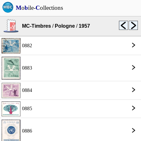
M
o
b
ile-
C
ollections
MC-Timbres
/
Pologne
/
1957
0882
0883
0884
0885
0886