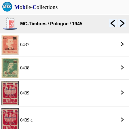
M
o
b
ile-
C
ollections
MC-Timbres
/
Pologne
/
1945
0437
0438
0439
0439 a