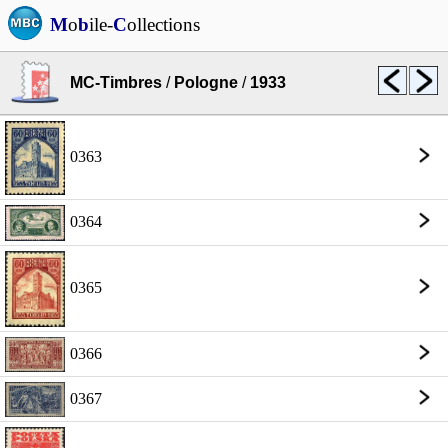
M
o
b
ile-
C
ollections
MC-Timbres
/
Pologne
/
1933
0363
0364
0365
0366
0367