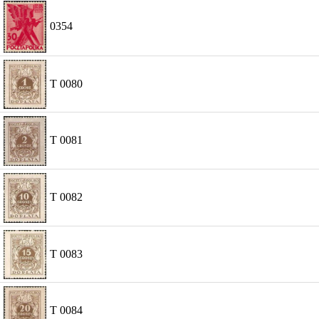
0354
T 0080
T 0081
T 0082
T 0083
T 0084