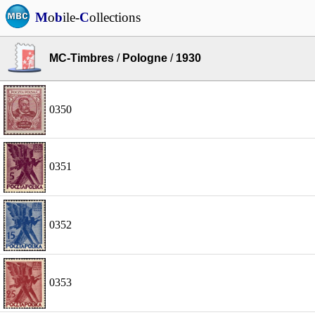
M
o
b
ile-
C
ollections
MC-Timbres
/
Pologne
/
1930
0350
0351
0352
0353