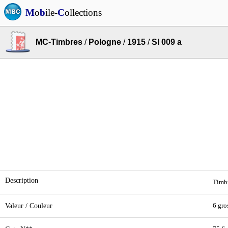
M
o
b
ile-
C
ollections
MC-Timbres
/
Pologne
/
1915
/
SI 009 a
Description
Timbr
Valeur / Couleur
6 gro