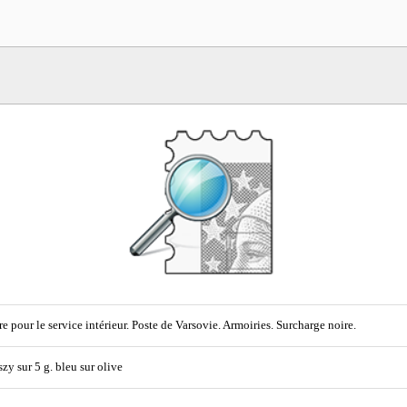
e pour le service intérieur. Poste de Varsovie. Armoiries. Surcharge noire.
szy sur 5 g. bleu sur olive