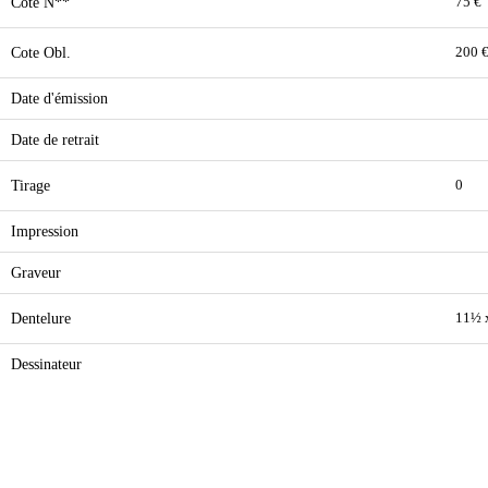
Cote N**
75 €
Cote Obl.
200 
Date d'émission
Date de retrait
Tirage
0
Impression
Graveur
Dentelure
11½ 
Dessinateur