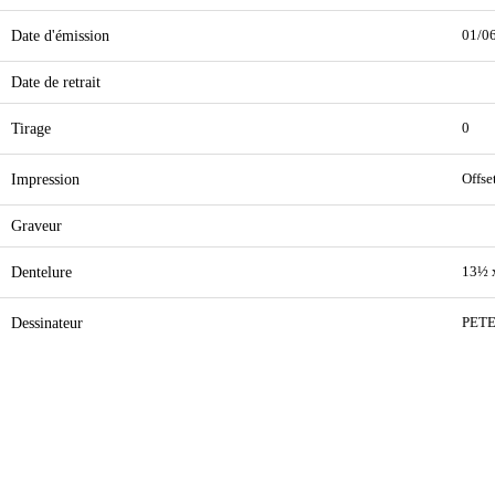
Date d'émission
01/0
Date de retrait
Tirage
0
Impression
Offse
Graveur
Dentelure
13½ 
Dessinateur
PET