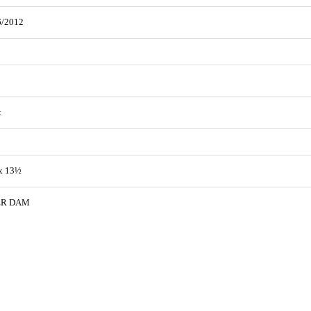
6/2012
t
x 13½
ER DAM