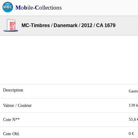
M
o
b
ile-
C
ollections
MC-Timbres
/
Danemark
/
2012
/
CA 1679
Description
Gastr
Valeur / Couleur
139 k
Cote N**
55,6 
Cote Obl.
0 €