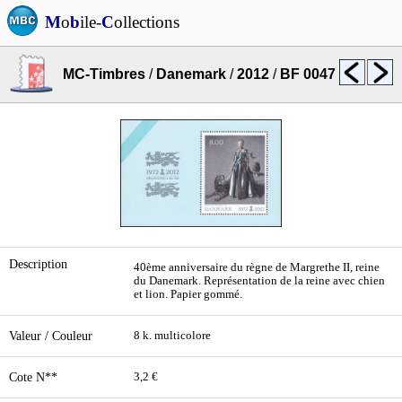
M
o
b
ile-
C
ollections
MC-Timbres
/
Danemark
/
2012
/
BF 0047
Description
40ème anniversaire du règne de Margrethe II, reine
du Danemark. Représentation de la reine avec chien
et lion. Papier gommé.
Valeur / Couleur
8 k. multicolore
Cote N**
3,2 €