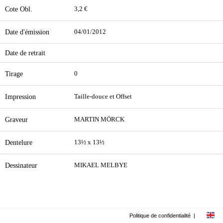
Cote Obl.
3,2 €
Date d'émission
04/01/2012
Date de retrait
Tirage
0
Impression
Taille-douce et Offset
Graveur
MARTIN MÖRCK
Dentelure
13½ x 13½
Dessinateur
MIKAEL MELBYE
Politique de confidentialité
|