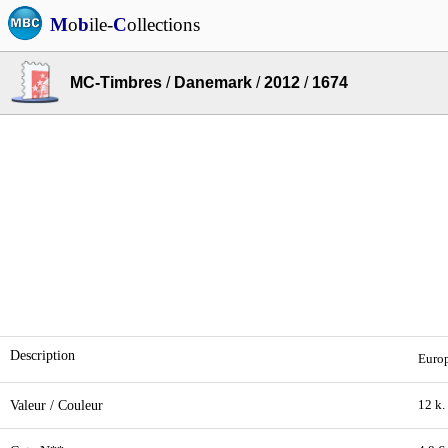
M
o
b
ile-
C
ollections
MC-Timbres
/
Danemark
/
2012
/
1674
Description
Europ
Valeur / Couleur
12 k.