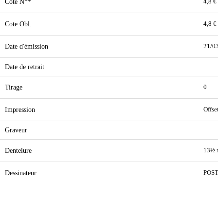
Cote N**
4,8 €
Cote Obl.
4,8 €
Date d'émission
21/0
Date de retrait
Tirage
0
Impression
Offse
Graveur
Dentelure
13½ 
Dessinateur
POS