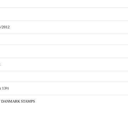
3/2012
t
x 13½
T DANMARK STAMPS