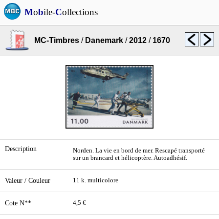
M
o
b
ile-
C
ollections
MC-Timbres
/
Danemark
/
2012
/
1670
Description
Norden. La vie en bord de mer. Rescapé transporté
sur un brancard et hélicoptère. Autoadhésif.
Valeur / Couleur
11 k. multicolore
Cote N**
4,5 €