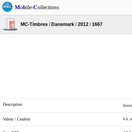
M
o
b
ile-
C
ollections
MC-Timbres
/
Danemark
/
2012
/
1667
Description
Instr
Valeur / Couleur
6 k. 