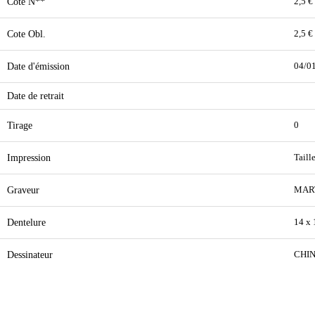
Cote N**
2,5 €
Cote Obl.
2,5 €
Date d'émission
04/0
Date de retrait
Tirage
0
Impression
Taill
Graveur
MAR
Dentelure
14 x 
Dessinateur
CHIN