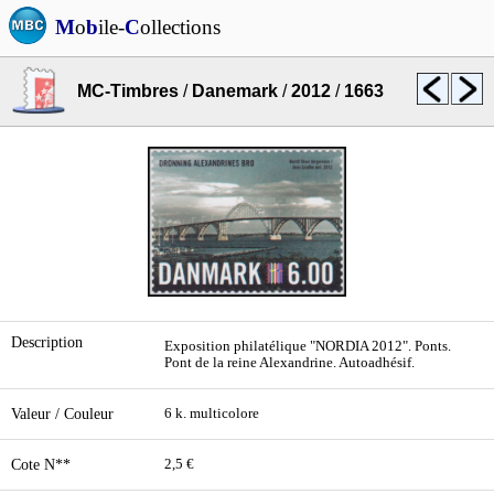
M
o
b
ile-
C
ollections
MC-Timbres
/
Danemark
/
2012
/
1663
Description
Exposition philatélique "NORDIA 2012". Ponts.
Pont de la reine Alexandrine. Autoadhésif.
Valeur / Couleur
6 k. multicolore
Cote N**
2,5 €