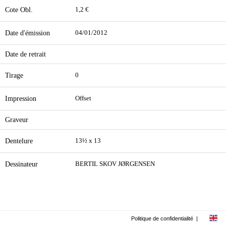
Cote Obl.
1,2 €
Date d'émission
04/01/2012
Date de retrait
Tirage
0
Impression
Offset
Graveur
Dentelure
13½ x 13
Dessinateur
BERTIL SKOV JØRGENSEN
Politique de confidentialité
|