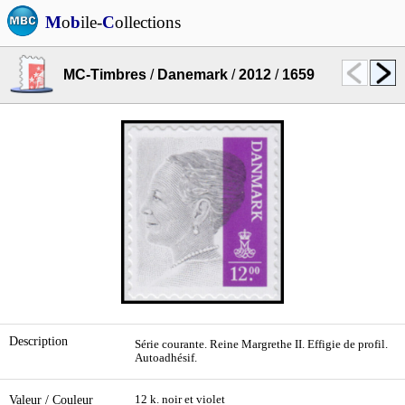
M
o
b
ile-
C
ollections
MC-Timbres
/
Danemark
/
2012
/
1659
Description
Série courante. Reine Margrethe II. Effigie de profil.
Autoadhésif.
Valeur / Couleur
12 k. noir et violet