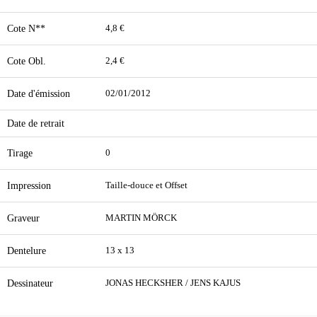
Cote N**
4,8 €
Cote Obl.
2,4 €
Date d'émission
02/01/2012
Date de retrait
Tirage
0
Impression
Taille-douce et Offset
Graveur
MARTIN MÖRCK
Dentelure
13 x 13
Dessinateur
JONAS HECKSHER / JENS KAJUS