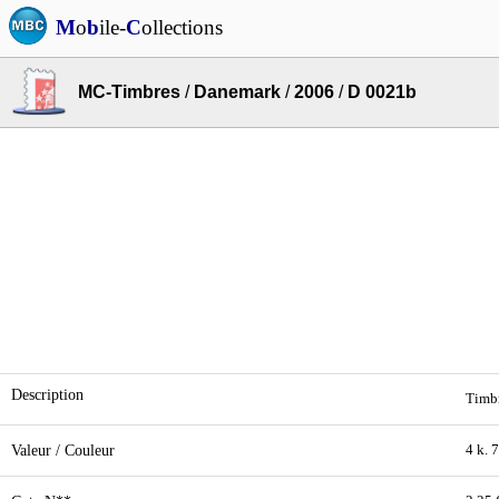
M
o
b
ile-
C
ollections
MC-Timbres
/
Danemark
/
2006
/
D 0021b
Description
Timbr
Valeur / Couleur
4 k. 