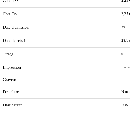
Cote N**
2,25 
Cote Obl.
2,25 
Date d'émission
29/0
Date de retrait
28/0
Tirage
0
Impression
Flexo
Graveur
Dentelure
Non d
Dessinateur
POS