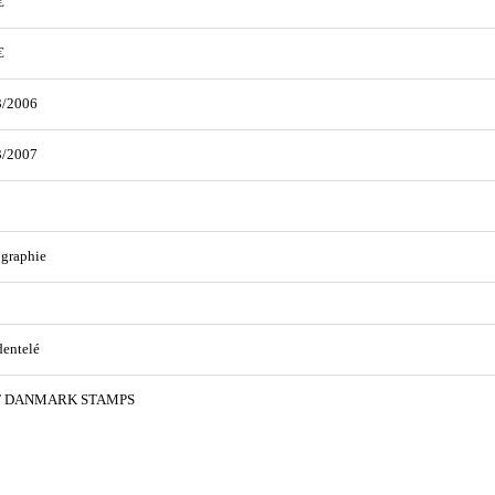
€
€
3/2006
3/2007
graphie
entelé
T DANMARK STAMPS