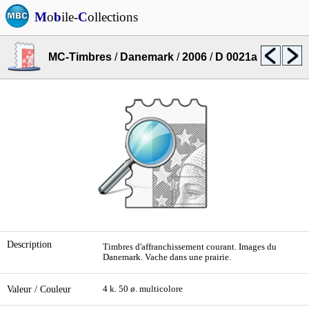
M
o
b
ile-
C
ollections
MC-Timbres
/
Danemark
/
2006
/
D 0021a
Description
Timbres d'affranchissement courant. Images du
Danemark. Vache dans une prairie.
Valeur / Couleur
4 k. 50 ø. multicolore