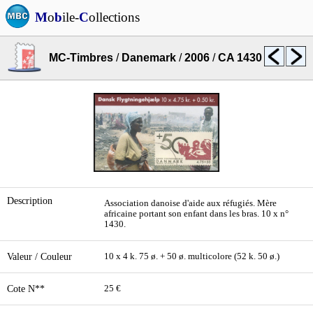
M
o
b
ile-
C
ollections
MC-Timbres
/
Danemark
/
2006
/
CA 1430
Description
Association danoise d'aide aux réfugiés. Mère
africaine portant son enfant dans les bras. 10 x n°
1430.
Valeur / Couleur
10 x 4 k. 75 ø. + 50 ø. multicolore (52 k. 50 ø.)
Cote N**
25 €