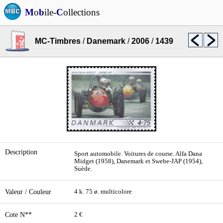
M
o
b
ile-
C
ollections
MC-Timbres
/
Danemark
/
2006
/
1439
Description
Sport automobile. Voitures de course. Alfa Dana
Midget (1958), Danemark et Swebe-JAP (1954),
Suède.
Valeur / Couleur
4 k. 75 ø. multicolore
Cote N**
2 €