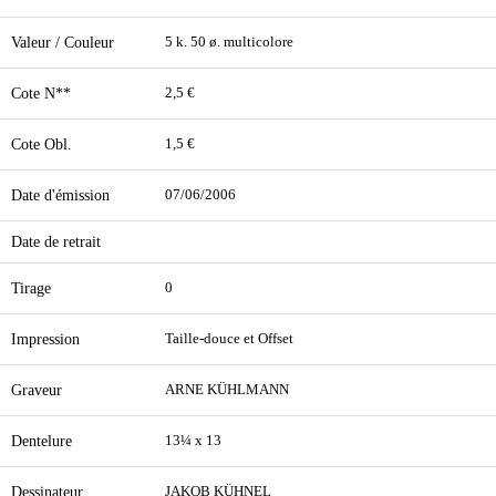
Valeur / Couleur
5 k. 50 ø. multicolore
Cote N**
2,5 €
Cote Obl.
1,5 €
Date d'émission
07/06/2006
Date de retrait
Tirage
0
Impression
Taille-douce et Offset
Graveur
ARNE KÜHLMANN
Dentelure
13¼ x 13
Dessinateur
JAKOB KÜHNEL