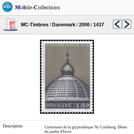
M
o
b
ile-
C
ollections
MC-Timbres
/
Danemark
/
2006
/
1437
Description
Centenaire de la glyptothèque Ny Carlsberg. Dôme
du jardin d'hiver.