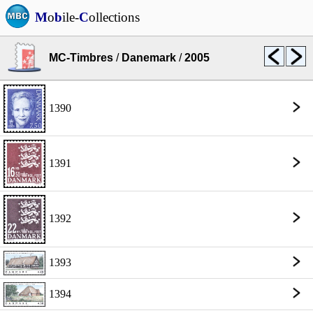
M
o
b
ile-
C
ollections
MC-Timbres
/
Danemark
/
2005
1390
1391
1392
1393
1394