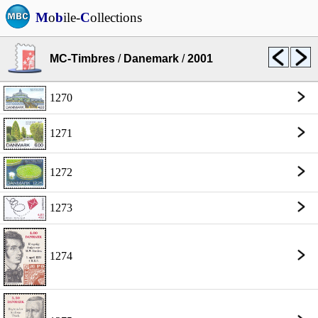
M
o
b
ile-
C
ollections
MC-Timbres
/
Danemark
/
2001
1270
1271
1272
1273
1274