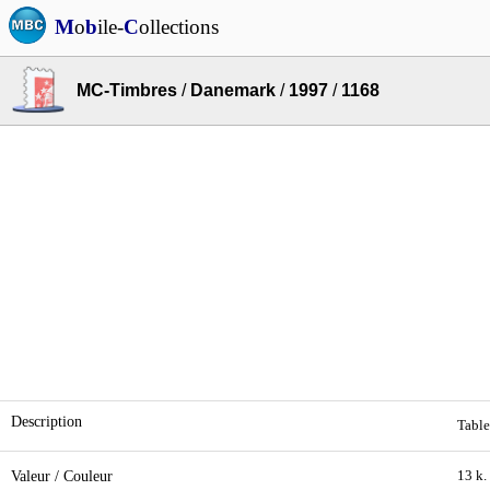
M
o
b
ile-
C
ollections
MC-Timbres
/
Danemark
/
1997
/
1168
Description
Table
Valeur / Couleur
13 k.