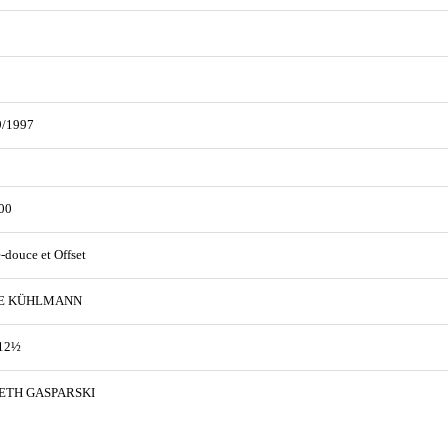
9/1997
00
e-douce et Offset
E KÜHLMANN
 12½
ETH GASPARSKI