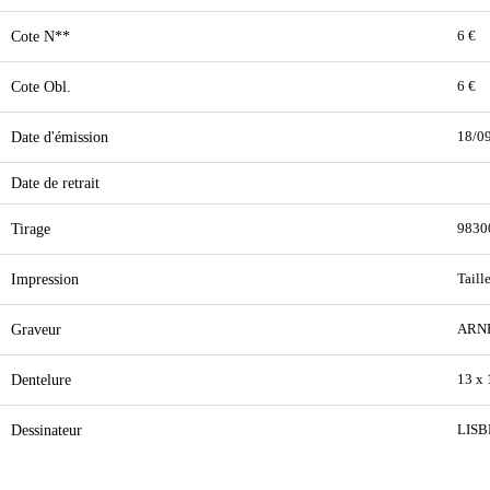
Cote N**
6 €
Cote Obl.
6 €
Date d'émission
18/0
Date de retrait
Tirage
9830
Impression
Taill
Graveur
ARN
Dentelure
13 x
Dessinateur
LISB