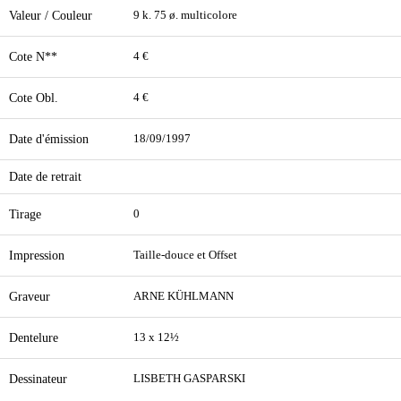
Valeur / Couleur
9 k. 75 ø. multicolore
Cote N**
4 €
Cote Obl.
4 €
Date d'émission
18/09/1997
Date de retrait
Tirage
0
Impression
Taille-douce et Offset
Graveur
ARNE KÜHLMANN
Dentelure
13 x 12½
Dessinateur
LISBETH GASPARSKI