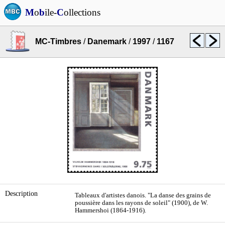
M
o
b
ile-
C
ollections
MC-Timbres
/
Danemark
/
1997
/
1167
Description
Tableaux d'artistes danois. "La danse des grains de
poussière dans les rayons de soleil" (1900), de W.
Hammershoi (1864-1916).