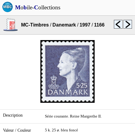
M
o
b
ile-
C
ollections
MC-Timbres
/
Danemark
/
1997
/
1166
Description
Série courante. Reine Margrethe II.
Valeur / Couleur
5 k. 25 ø. bleu foncé