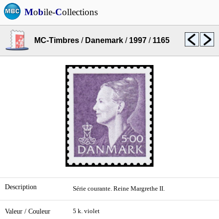
M
o
b
ile-
C
ollections
MC-Timbres
/
Danemark
/
1997
/
1165
Description
Série courante. Reine Margrethe II.
Valeur / Couleur
5 k. violet