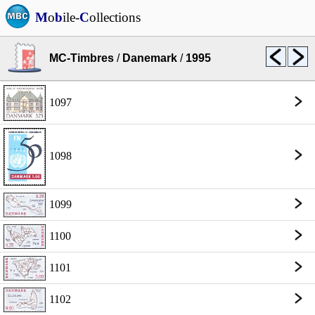
M
o
b
ile-
C
ollections
MC-Timbres
/
Danemark
/
1995
1097
1098
1099
1100
1101
1102